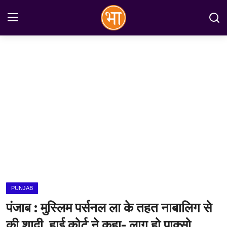
Login
Register
Home
अन्तरराष्ट्रीय
राष्ट्रीय
राज्य
इतिहास
PUNJAB
जानकारियाँ
पंजाब : मुस्लिम पर्सनल ला के तहत नाबालिग से
मनोरंजन
की शादी, हाई कोर्ट ने कहा- लागू हो पाक्सो