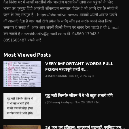
देश विदेश भर में लाखों भारतीयों और भारतीय प्रवासियों लोगो तक पहुंचने के लिए
भारत का प्रमुख हिंदी अंग्रेजी ऑनलाइन समाचार पोर्टल है जो अपने देश के संपर्क में
रहने के लिए उत्सुक हैं। https://bharatiya.news/ आपको अपनी आवाज उठाने
की आजादी देता है आप यहां सीधे ईमेल के जरिए लॉग इन करके अपने लेख लिख
समाचार दे सकते हैं. अगर आप अपनी किसी विषय पर खबर देना चाहते हें तो E-mail
कर सकते हें newsbhartiy@gmail.com मो. 94560 17943 /
8851603487 संपर्क करें
Most Viewed Posts
VERY IMPORTANT WORDS FULL
FORM महत्वपूर्ण शब्दों क...
AMAN KUMAR
Jun 13, 2024
0
युद्ध नहीं जिनके जीवन में वे भी बहुत अभागे होंगे
@Dheeraj kashyap
Nov 29, 2024
0
26 जून का इतिहास: महत्त्वपूर्ण घटनाएँ, प्रसिद्ध जन...