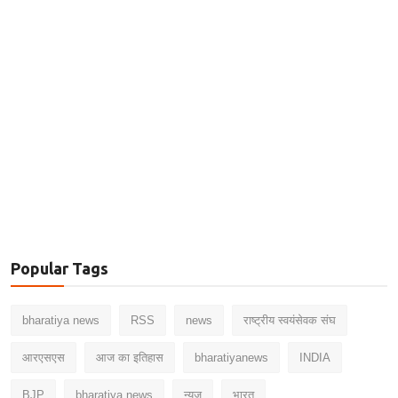
Popular Tags
bharatiya news
RSS
news
राष्ट्रीय स्वयंसेवक संघ
आरएसएस
आज का इतिहास
bharatiyanews
INDIA
BJP
bharatiya.news
न्यूज़
भारत