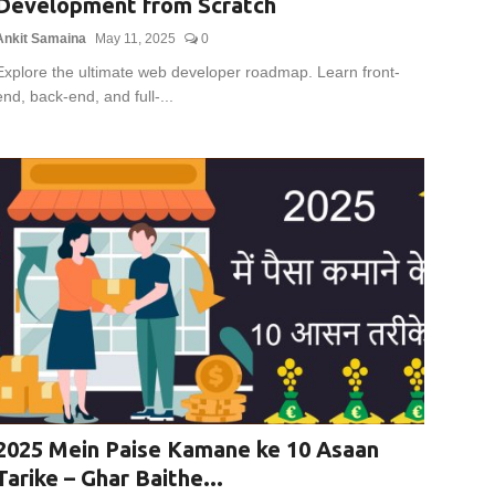
Development from Scratch
Ankit Samaina
May 11, 2025
0
Explore the ultimate web developer roadmap. Learn front-
end, back-end, and full-...
2025 Mein Paise Kamane ke 10 Asaan
Tarike – Ghar Baithe...