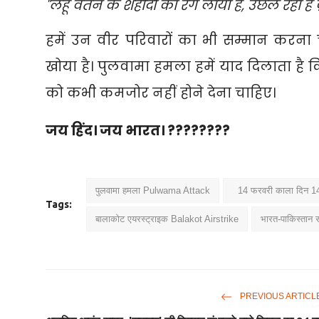
"लहू वतन के शहीदों का रंग लाया है,
उछल रहा है 
हमें उन वीर परिवारों का भी सम्मान करना चा
खोया है। पुलवामा हमला हमें याद दिलाता ह
को कभी कमजोर नहीं होने देना चाहिए।
जय हिंद। जय भारत। ????????
पुलवामा हमला Pulwama Attack
14 फरवरी काला दिन 1
Tags:
बालाकोट एयरस्ट्राइक Balakot Airstrike
भारत-पाकिस्तान
PREVIOUS ARTICL