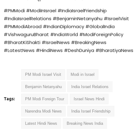
#PMModi #ModiInIsrael #IndiaIsraelFriendship
#IndiaIsraelRelations #BenjaminNetanyahu #IsraelVisit
#PMModiAbroad #IndianDiplomacy #GlobalIndia
#VishwaguruBharat #IndiaWorld #ModiForeignPolicy
#BharatKiShakti #IsraelNews #BreakingNews
#LatestNews #HindiNews #DeshDuniya #BharatiyaNews
PM Modi Israel Visit
Modi in Israel
Benjamin Netanyahu
India Israel Relations
Tags:
PM Modi Foreign Tour
Israel News Hindi
Narendra Modi News
India Israel Friendship
Latest Hindi News
Breaking News India