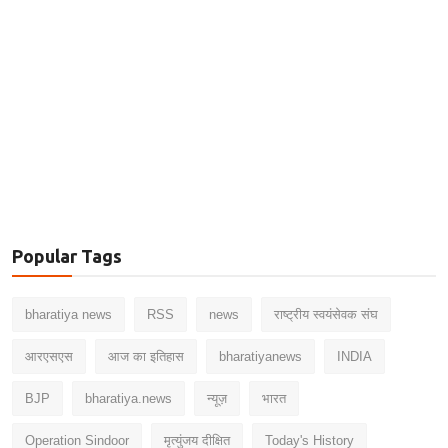
Popular Tags
bharatiya news
RSS
news
राष्ट्रीय स्वयंसेवक संघ
आरएसएस
आज का इतिहास
bharatiyanews
INDIA
BJP
bharatiya.news
न्यूज़
भारत
Operation Sindoor
मृत्युंजय दीक्षित
Today's History