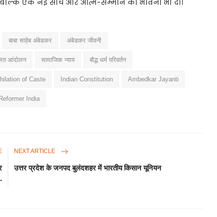
ा, बल्कि एक नई सोच और आत्म-सम्मान की भावना भी दी।
बाबा साहेब अंबेडकर
अंबेडकर जीवनी
ित आंदोलन
सामाजिक न्याय
बौद्ध धर्म परिवर्तन
hilation of Caste
Indian Constitution
Ambedkar Jayanti
Reformer India
E
NEXT ARTICLE
र
उत्तर प्रदेश के जनपद बुलंदशहर में भारतीय किसान यूनियन
.