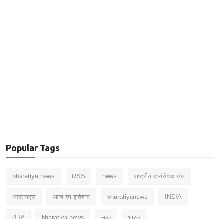
Popular Tags
bharatiya news
RSS
news
राष्ट्रीय स्वयंसेवक संघ
आरएसएस
आज का इतिहास
bharatiyanews
INDIA
BJP
bharatiya.news
न्यूज़
भारत