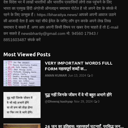
देश विदेश भर में लाखों भारतीयों और भारतीय प्रवासियों लोगो तक पहुंचने के लिए
भारत का प्रमुख हिंदी अंग्रेजी ऑनलाइन समाचार पोर्टल है जो अपने देश के संपर्क में
रहने के लिए उत्सुक हैं। https://bharatiya.news/ आपको अपनी आवाज उठाने
की आजादी देता है आप यहां सीधे ईमेल के जरिए लॉग इन करके अपने लेख लिख
समाचार दे सकते हैं. अगर आप अपनी किसी विषय पर खबर देना चाहते हें तो E-mail
कर सकते हें newsbhartiy@gmail.com मो. 94560 17943 /
8851603487 संपर्क करें
Most Viewed Posts
VERY IMPORTANT WORDS FULL
FORM महत्वपूर्ण शब्दों क...
AMAN KUMAR
Jun 13, 2024
0
युद्ध नहीं जिनके जीवन में वे भी बहुत अभागे होंगे
@Dheeraj kashyap
Nov 29, 2024
0
26 जून का इतिहास: महत्त्वपूर्ण घटनाएँ, प्रसिद्ध जन...