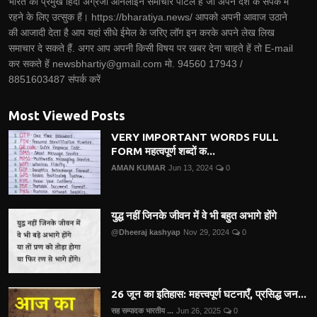
भारत का प्रमुख हिंदी अंग्रेजी ऑनलाइन समाचार पोर्टल है जो अपने देश के संपर्क में
रहने के लिए उत्सुक हैं। https://bharatiya.news/ आपको अपनी आवाज उठाने
की आजादी देता है आप यहां सीधे ईमेल के जरिए लॉग इन करके अपने लेख लिख
समाचार दे सकते हैं. अगर आप अपनी किसी विषय पर खबर देना चाहते हें तो E-mail
कर सकते हें newsbhartiy@gmail.com मो. 94560 17943 /
8851603487 संपर्क करें
Most Viewed Posts
VERY IMPORTANT WORDS FULL
FORM महत्वपूर्ण शब्दों क...
AMAN KUMAR
Jun 13, 2024
0
युद्ध नहीं जिनके जीवन में वे भी बहुत अभागे होंगे
@Dheeraj kashyap
Nov 29, 2024
0
26 जून का इतिहास: महत्त्वपूर्ण घटनाएँ, प्रसिद्ध जन...
सह सम्पादक भारतीय ...
Jun 26, 2025
0