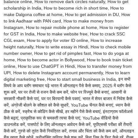
balance online, How to remove dark circles naturally, How to get
scholarship in India, How to become rich in short time, How to
make Dalgona coffee at home, How to get admission in DU, How
to link Aadhaar with PAN card, How to make money from
Instagram, How to repair mobile phone at home, How to register
for GST in India, How to make website free, How to crack SSC
CGL exam, How to apply for voter ID online, How to increase
height naturally, How to write essay in Hindi, How to check mobile
number owner, How to get rid of pimples fast, How to do yoga at
home, How to become actor in Bollywood, How to book train ticket
online, How to use ChatGPT in Hindi, How to transfer money from
UPI, How to delete Instagram account permanently, How to learn
digital marketing free, How to start small business in India, इन सभी
विषये के आप ब्लॉग समाचार पढ़े भारत में ऑनलाइन पैसे कैसे कमाए, 2025 में ब्लॉग कैसे
शुरू करें, घर पर तेजी से वजन कैसे कम करें, फोन पर रिज्यूमे कैसे बनाएं, आसानी से
सरकारी नौकरी कैसे पाएं, घर पर बिरयानी कैसे पकाएं, भारत में शेयर बाजार में निवेश कैसे
करें, अंग्रेजी बोलने के कौशल को कैसे सुधारें, YouTube चैनल कैसे बनाएं, ध्यान कैसे
ठीक से करें, स्क्रैच से कोडिंग कैसे सीखें, हर महीने पैसे कैसे बचाएं, इंस्टाग्राम फॉलोअर्स
कैसे बढ़ाएं, प्राकृतिक रूप से चमकती त्वचा कैसे पाएं, YouTube वीडियो कैसे
डाउनलोड करें, पासपोर्ट के लिए ऑनलाइन आवेदन कैसे करें, यूपीएससी परीक्षा की तैयारी
कैसे करें, गुस्से को तुरंत कैसे नियंत्रित करें, तनाव और चिंता को कैसे कम करें, ऑनलाइन
बैंक खाता कैसे खोलें, फ्रीलांसिंग करियर कैसे शुरू करें, बिना जिम के फिट कैसे रहें, रील्स