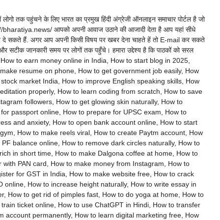
ों लोगो तक पहुंचने के लिए भारत का प्रमुख हिंदी अंग्रेजी ऑनलाइन समाचार पोर्टल है जो
https://bharatiya.news/ आपको अपनी आवाज उठाने की आजादी देता है आप यहां सीधे
दे सकते हैं. अगर आप अपनी किसी विषय पर खबर देना चाहते हें तो E-mail कर सकते
सटीक जानकारी समय पर लोगों तक पहुँचे। हमारा उद्देश्य है कि पाठकों को सरल
 मिलें, How to earn money online in India, How to start blog in 2025,
o make resume on phone, How to get government job easily, How
n stock market India, How to improve English speaking skills, How
ditation properly, How to learn coding from scratch, How to save
agram followers, How to get glowing skin naturally, How to
for passport online, How to prepare for UPSC exam, How to
tress and anxiety, How to open bank account online, How to start
ut gym, How to make reels viral, How to create Paytm account, How
k PF balance online, How to remove dark circles naturally, How to
 rich in short time, How to make Dalgona coffee at home, How to
ar with PAN card, How to make money from Instagram, How to
ister for GST in India, How to make website free, How to crack
online, How to increase height naturally, How to write essay in
, How to get rid of pimples fast, How to do yoga at home, How to
rain ticket online, How to use ChatGPT in Hindi, How to transfer
 account permanently, How to learn digital marketing free, How