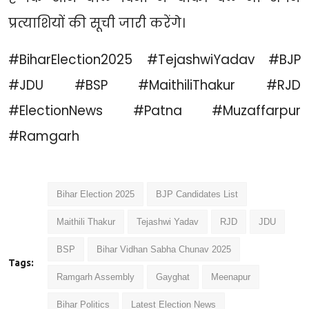
प्रत्याशियों की सूची जारी करेंगे।
#BiharElection2025 #TejashwiYadav #BJP
#JDU #BSP #MaithiliThakur #RJD
#ElectionNews #Patna #Muzaffarpur
#Ramgarh
Bihar Election 2025
BJP Candidates List
Maithili Thakur
Tejashwi Yadav
RJD
JDU
BSP
Bihar Vidhan Sabha Chunav 2025
Tags:
Ramgarh Assembly
Gayghat
Meenapur
Bihar Politics
Latest Election News