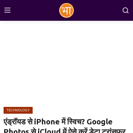
Login
Register
Home
अन्तरराष्ट्रीय
राष्ट्रीय
राज्य
इतिहास
TECHNOLOGY
जानकारियाँ
एंड्रॉयड से iPhone में स्विच? Google
मनोरंजन
Photos से iCloud में ऐसे करें डेटा ट्रांसफर