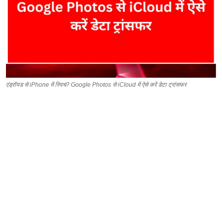
एंड्रॉयड से iPhone में स्विच? Google Photos से iCloud में ऐसे करें डेटा ट्रांसफर