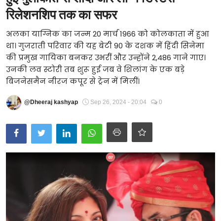
रिलेशनशिप तक का सफर
Technology
अलका याग्निक का जन्म 20 मार्च 1966 को कोलकाता में हुआ
RSS-संघ
था। गुजराती परिवार की यह बेटी 90 के दशक में हिंदी सिनेमा
की प्रमुख गायिका बनकर उभरीं और उन्होंने 2,486 गाने गाए।
उनकी लव स्टोरी तब शुरू हुई जब वे शिलांग के एक बड़े
बिजनेसमैन नीरज कपूर से ट्रेन में मिलीं।
@Dheeraj kashyap
Sep 26, 2024 - 20:04
0