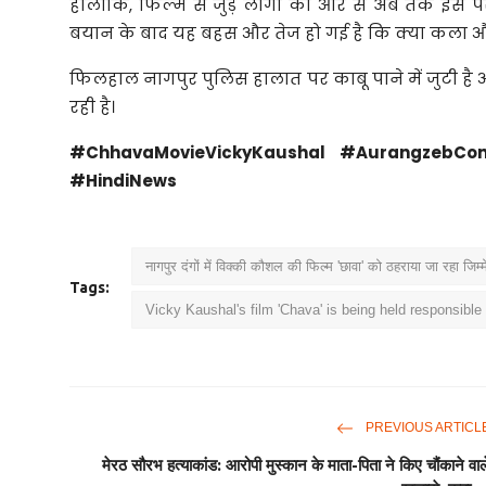
हालांकि, फिल्म से जुड़े लोगों की ओर से अब तक इस
बयान के बाद यह बहस और तेज हो गई है कि क्या कला और
फिलहाल नागपुर पुलिस हालात पर काबू पाने में जुटी 
रही है।
#ChhavaMovieVickyKaushal #AurangzebCon
#HindiNews
नागपुर दंगों में विक्की कौशल की फिल्म 'छावा' को ठहराया जा रहा जिम्म
Tags:
Vicky Kaushal's film 'Chava' is being held responsible 
PREVIOUS ARTICL
मेरठ सौरभ हत्याकांड: आरोपी मुस्कान के माता-पिता ने किए चौंकाने वाल