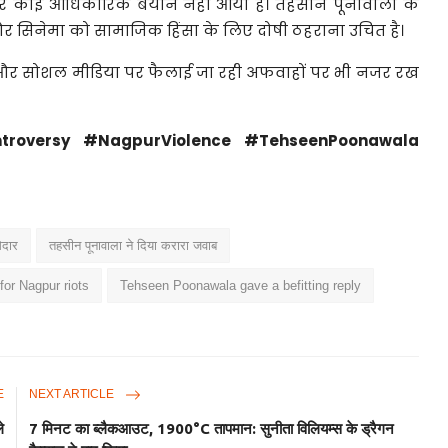
 पर कोई आधिकारिक बयान नहीं आया है। तहसीन पूनावाला के
 सिनेमा को सामाजिक हिंसा के लिए दोषी ठहराना उचित है।
है और सोशल मीडिया पर फैलाई जा रही अफवाहों पर भी नजर रख
troversy #NagpurViolence #TehseenPoonawala
ेदार
तहसीन पूनावाला ने दिया करारा जवाब
for Nagpur riots
Tehseen Poonawala gave a befitting reply
E
NEXT ARTICLE
े
7 मिनट का ब्लैकआउट, 1900°C तापमान: सुनीता विलियम्स के ड्रैगन