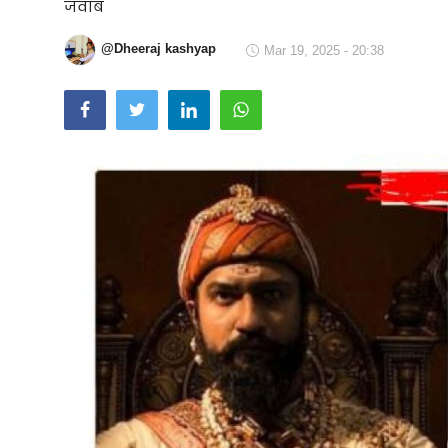
जवाब
Technology
@Dheeraj kashyap
Mar 19, 2025 - 20:38
RSS-संघ