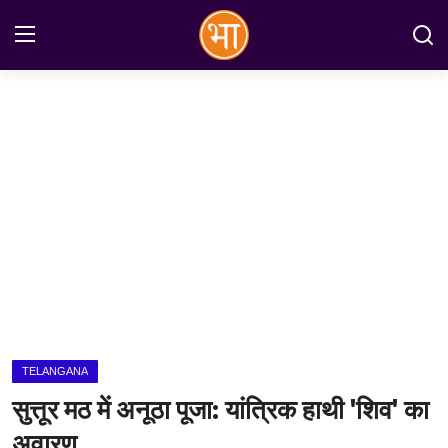
Login
Register
Home
अन्तरराष्ट्रीय
राष्ट्रीय
राज्य
इतिहास
TELANGANA
जानकारियाँ
सुत्तूर मठ में अनूठा पूजा: यांत्रिक हाथी 'शिव' का
मनोरंजन
अवारण