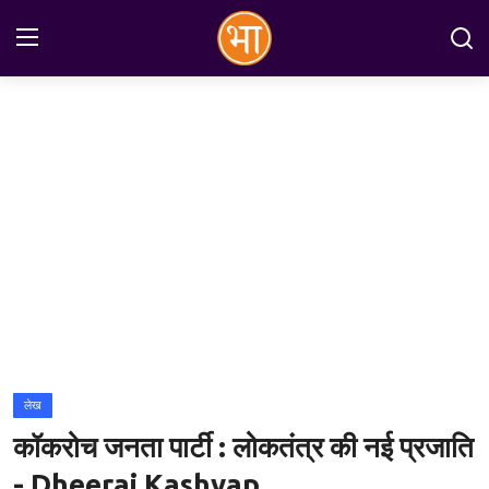
Login
Register
Home
अन्तरराष्ट्रीय
राष्ट्रीय
राज्य
इतिहास
लेख
जानकारियाँ
कॉकरोच जनता पार्टी : लोकतंत्र की नई प्रजाति
मनोरंजन
- Dheeraj Kashyap