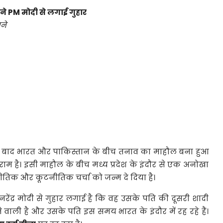
ने
PM
मोदी
से
लगाई
गुहार
ने
े
बाद
भारत
और
पाकिस्तान
के
बीच
तनाव
का
माहौल
बना
हुआ
िराम
है।
इसी
माहौल
के
बीच
मध्य
प्रदेश
के
इंदौर
से
एक
अनोखा
नीतिक
और
कूटनीतिक
चर्चा
को
जन्म
दे
दिया
है।
नरेंद्र
मोदी
से
गुहार
लगाई
है
कि
वह
उसके
पति
की
दूसरी
शादी
े
वाली
है
और
उसके
पति
इस
समय
भारत
के
इंदौर
में
रह
रहे
हैं।