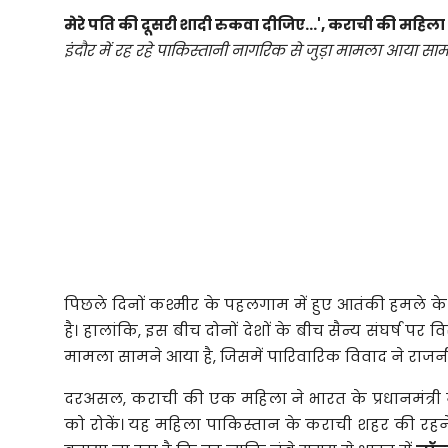
मेरे
पति
की
दूसरी
शादी
रुकवा
दीजिए...',
कराची
की
महिला
इंदौर
में
रह
रहे
पाकिस्तानी
नागरिक
से
जुड़ा
मामला
आया
साम
पिछले
दिनों
कश्मीर
के
पहलगाम
में
हुए
आतंकी
हमले
क
है।
हालांकि,
इस
बीच
दोनों
देशों
के
बीच
सैन्य
संघर्ष
पर
व
मामला
सामने
आया
है,
जिसमें
पारिवारिक
विवाद
ने
राज
दरअसल,
कराची
की
एक
महिला
ने
भारत
के
प्रधानमंत्री
को
रोकें।
यह
महिला
पाकिस्तान
के
कराची
शहर
की
रहन