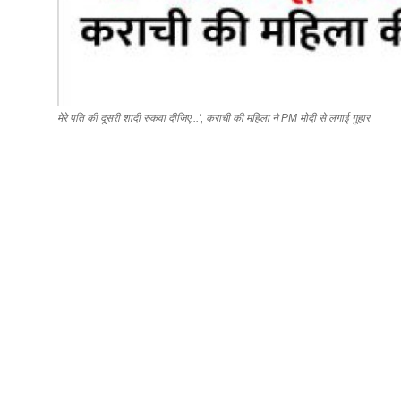
मेरे पति की दूसरी शादी रुकवा दीजिए...', कराची की महिला ने PM मोदी से लगाई गुहार