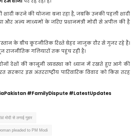
्ग
टर्म
वीजा
पर
रह
रहा
है।
री
शादी
करने
की
योजना
बना
रहा
है,
जबकि
उनकी
पहली
शादी
या
और
अन्य
माध्यमों
के
जरिए
प्रधानमंत्री
मोदी
से
अपील
की
है
स्तान
के
बीच
कूटनीतिक
रिश्ते
बेहद
नाजुक
दौर
से
गुजर
रहे
हैं।
ूंज
राजनीतिक
गलियारों
तक
पहुंच
रही
है।
दोनों
देशों
की
कानूनी
व्यवस्था
को
ध्यान
में
रखते
हुए
आगे
की
ारत
सरकार
इस
अंतरराष्ट्रीय
पारिवारिक
विवाद
को
किस
तरह
iaPakistan #
FamilyDispute #
LatestUpdates
M मोदी से लगाई गुहार
 woman pleaded to PM Modi