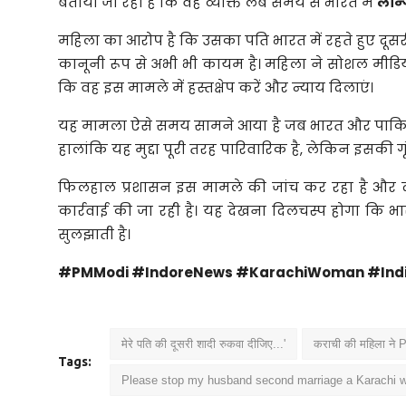
बताया
जा
रहा
है
कि
वह
व्यक्ति
लंबे
समय
से
भारत
में
लॉन
महिला
का
आरोप
है
कि
उसका
पति
भारत
में
रहते
हुए
दूस
कानूनी
रूप
से
अभी
भी
कायम
है।
महिला
ने
सोशल
मीडि
कि
वह
इस
मामले
में
हस्तक्षेप
करें
और
न्याय
दिलाएं।
यह
मामला
ऐसे
समय
सामने
आया
है
जब
भारत
और
पाकि
हालांकि
यह
मुद्दा
पूरी
तरह
पारिवारिक
है,
लेकिन
इसकी
ग
फिलहाल
प्रशासन
इस
मामले
की
जांच
कर
रहा
है
और
कार्रवाई
की
जा
रही
है।
यह
देखना
दिलचस्प
होगा
कि
भ
सुलझाती
है।
#
PMModi #
IndoreNews #
KarachiWoman #
Ind
मेरे पति की दूसरी शादी रुकवा दीजिए...'
कराची की महिला ने P
Tags:
Please stop my husband second marriage a Karachi