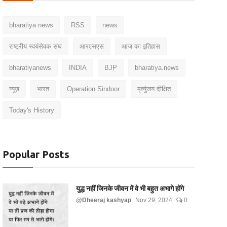
bharatiya news
RSS
news
राष्ट्रीय स्वयंसेवक संघ
आरएसएस
आज का इतिहास
bharatiyanews
INDIA
BJP
bharatiya.news
न्यूज़
भारत
Operation Sindoor
मृत्युंजय दीक्षित
Today's History
Popular Posts
युद्ध नहीं जिनके जीवन में वे भी बहुत अभागे होंगे
@Dheeraj kashyap
Nov 29, 2024
0