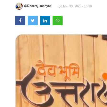
@Dheeraj kashyap
Technology
Mar 30, 2025 - 16:30
RSS-संघ