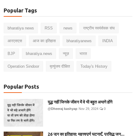
Popular Tags
bharatiya news
RSS
news
राष्ट्रीय स्वयंसेवक संघ
आरएसएस
आज का इतिहास
bharatiyanews
INDIA
BJP
bharatiya.news
न्यूज़
भारत
Operation Sindoor
मृत्युंजय दीक्षित
Today's History
Popular Posts
युद्ध नहीं जिनके जीवन में वे भी बहुत अभागे होंगे
@Dheeraj kashyap
Nov 29, 2024
0
26 जून का इतिहास: महत्त्वपूर्ण घटनाएँ, प्रसिद्ध जन...