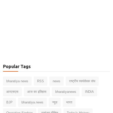
Popular Tags
bharatiya news
RSS
news
राष्ट्रीय स्वयंसेवक संघ
आरएसएस
आज का इतिहास
bharatiyanews
INDIA
BJP
bharatiya.news
न्यूज़
भारत
Operation Sindoor
मृत्युंजय दीक्षित
Today's History