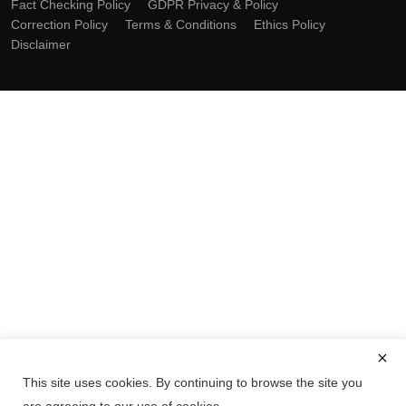
Fact Checking Policy
GDPR Privacy & Policy
Correction Policy
Terms & Conditions
Ethics Policy
Disclaimer
This site uses cookies. By continuing to browse the site you
are agreeing to our use of cookies.