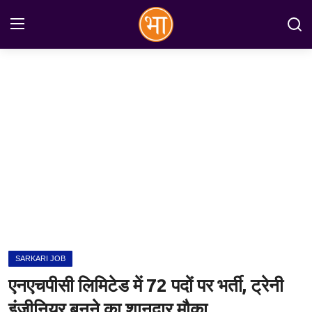
Login
Register
Home
अन्तरराष्ट्रीय
राष्ट्रीय
राज्य
इतिहास
SARKARI JOB
जानकारियाँ
एनएचपीसी लिमिटेड में 72 पदों पर भर्ती, ट्रेनी
मनोरंजन
इंजीनियर बनने का शानदार मौका