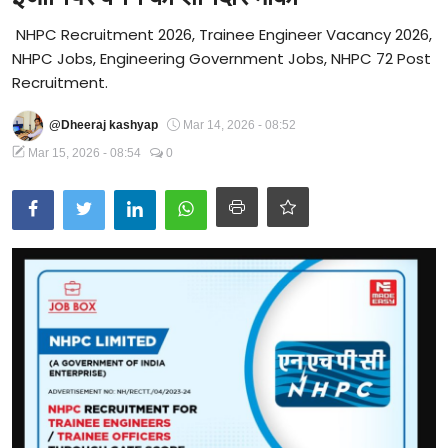
Technology
NHPC Recruitment 2026, Trainee Engineer Vacancy 2026,
NHPC Jobs, Engineering Government Jobs, NHPC 72 Post
RSS-संघ
Recruitment.
@Dheeraj kashyap
Mar 14, 2026 - 08:52
Mar 15, 2026 - 08:54
0